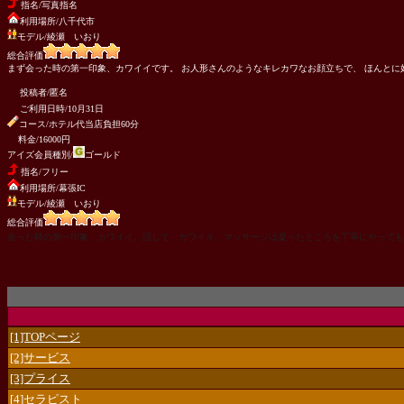
指名/写真指名
利用場所/八千代市
モデル/綾瀬 いおり
総合評価
まず会った時の第一印象、カワイイです。 お人形さんのようなキレカワなお顔立ちで、 ほんとに
投稿者/匿名
ご利用日時/10月31日
コース/ホテル代当店負担60分
料金/16000円
アイズ会員種別/
ゴールド
指名/フリー
利用場所/幕張IC
モデル/綾瀬 いおり
総合評価
会った時の第一印象、カワイイ。話して、カワイイ。マッサージは凝ったところを丁寧にやっても
[1]TOPページ
[2]サービス
[3]プライス
[4]セラピスト