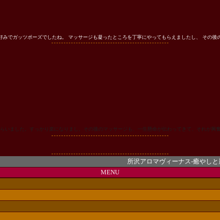
好みでガッツポーズでしたね。 マッサージも凝ったところを丁寧にやってもらえましたし、 その
らいました。すっかり楽になりまし。その後のマッサージも、一生懸命が伝わってきて、それが興
所沢アロマヴィーナス-癒やしと麗しの
MENU