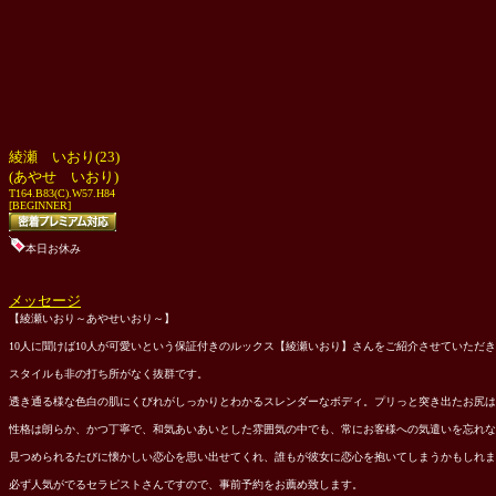
綾瀬 いおり(23)
(あやせ いおり)
T164.B83(C).W57.H84
[BEGINNER]
本日お休み
メッセージ
【綾瀬いおり～あやせいおり～】
10人に聞けば10人が可愛いという保証付きのルックス【綾瀬いおり】さんをご紹介させていただ
スタイルも非の打ち所がなく抜群です。
透き通る様な色白の肌にくびれがしっかりとわかるスレンダーなボディ。プリっと突き出たお尻は
性格は朗らか、かつ丁寧で、和気あいあいとした雰囲気の中でも、常にお客様への気遣いを忘れな
見つめられるたびに懐かしい恋心を思い出せてくれ、誰もが彼女に恋心を抱いてしまうかもしれま
必ず人気がでるセラピストさんですので、事前予約をお薦め致します。