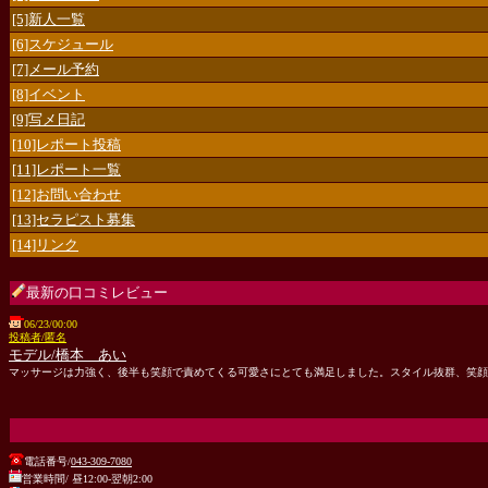
[5]新人一覧
[6]スケジュール
[7]メール予約
[8]イベント
[9]写メ日記
[10]レポート投稿
[11]レポート一覧
[12]お問い合わせ
[13]セラピスト募集
[14]リンク
最新の口コミレビュー
06/23/00:00
投稿者/匿名
モデル/橋本 あい
マッサージは力強く、後半も笑顔で責めてくる可愛さにとても満足しました。スタイル抜群、笑顔が
電話番号/
043-309-7080
営業時間/ 昼12:00-翌朝2:00