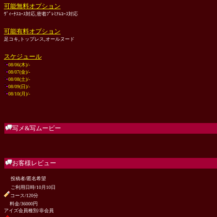
可能無料オプション
ｳﾞｨｰﾅｽｺｰｽ対応,密着ﾌﾟﾚﾐｱﾑｺｰｽ対応
可能有料オプション
足コキ,トップレス,オールヌード
スケジュール
08/06(木)/-
08/07(金)/-
08/08(土)/-
08/09(日)/-
08/10(月)/-
写メ&写ムービー
お客様レビュー
投稿者/匿名希望
ご利用日時/10月10日
コース/120分
料金/36000円
アイズ会員種別/非会員