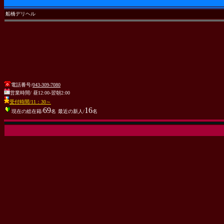
船橋デリヘル
電話番号/
043-309-7080
営業時間/ 昼12:00-翌朝2:00
受付時間/11：30～
69
16
現在の総在籍/
名
最近の新人/
名