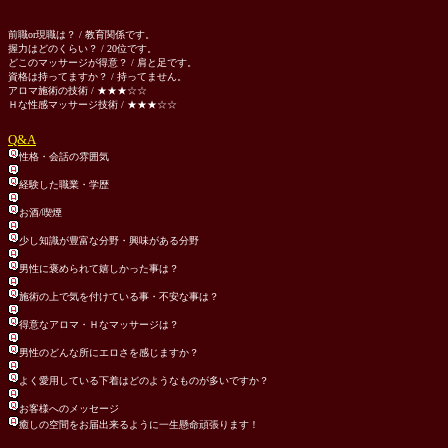
前職or現職は？ / 教育関係です。
握力はどのくらい？ / 20位です。
どこのマッサージが得意？ / 肩と足です。
資格は持ってますか？ / 持ってません。
アロマ施術の技術 / ★★★☆☆
Ｈな性感マッサージ技術 / ★★★☆☆
Q&A
性格・会話の雰囲気
経験した職業・学歴
お酒/喫煙
少し知識が豊富な分野・興味がある分野
男性に褒められて嬉しかった事は？
施術の上で気を付けている事・不安な事は？
得意なアロマ・Ｈなマッサージは？
男性のどんな所にエロさを感じますか？
よく愛用している下着はどのようなものが多いですか？
お客様へのメッセージ
癒しの空間をお届出来るように一生懸命頑張ります！