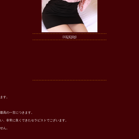
[1][
2
][
3
][
4
]
きます。
最高の一言につきます。
い、非常に良くできたセラピストでございます。
せん。