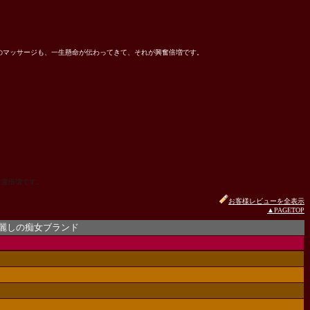
後のマッサージも、一生懸命が伝わってきて、それが興奮倍増です。
奮度倍増です。
お客様レビューを全表示
▲PAGETOP
痴女ブランド