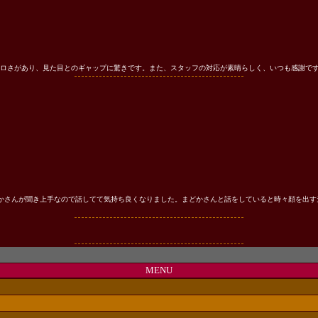
ロさがあり、見た目とのギャップに驚きです。また、スタッフの対応が素晴らしく、いつも感謝です
かさんが聞き上手なので話してて気持ち良くなりました。まどかさんと話をしていると時々顔を出す
所沢
MENU