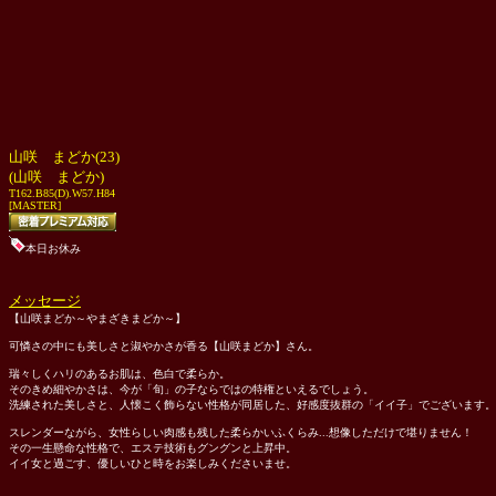
山咲 まどか(23)
(山咲 まどか)
T162.B85(D).W57.H84
[MASTER]
本日お休み
メッセージ
【山咲まどか～やまざきまどか～】
可憐さの中にも美しさと淑やかさが香る【山咲まどか】さん。
瑞々しくハリのあるお肌は、色白で柔らか。
そのきめ細やかさは、今が「旬」の子ならではの特権といえるでしょう。
洗練された美しさと、人懐こく飾らない性格が同居した、好感度抜群の「イイ子」でございます。
スレンダーながら、女性らしい肉感も残した柔らかいふくらみ...想像しただけで堪りません！
その一生懸命な性格で、エステ技術もグングンと上昇中。
イイ女と過ごす、優しいひと時をお楽しみくださいませ。