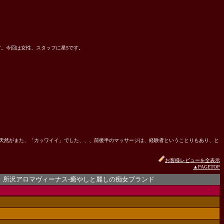
。今回は女性、スタッフに星5です。
天然がまた、「カッワイイ」でした、、、前後半のマッサージは、経験者ということりもあり、と
お客様レビューを全表示
▲PAGETOP
アロマヴィーナス-癒やしと麗しの痴女ブランド