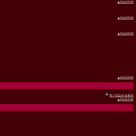
▲PAGETOP
▲PAGETOP
▲PAGETOP
▲PAGETOP
写メ日記を全表示
▲PAGETOP