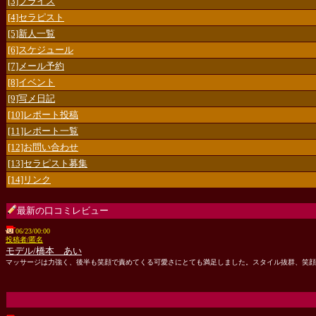
[3]プライス
[4]セラピスト
[5]新人一覧
[6]スケジュール
[7]メール予約
[8]イベント
[9]写メ日記
[10]レポート投稿
[11]レポート一覧
[12]お問い合わせ
[13]セラピスト募集
[14]リンク
最新の口コミレビュー
06/23/00:00
投稿者/匿名
モデル/橋本 あい
マッサージは力強く、後半も笑顔で責めてくる可愛さにとても満足しました。スタイル抜群、笑顔が