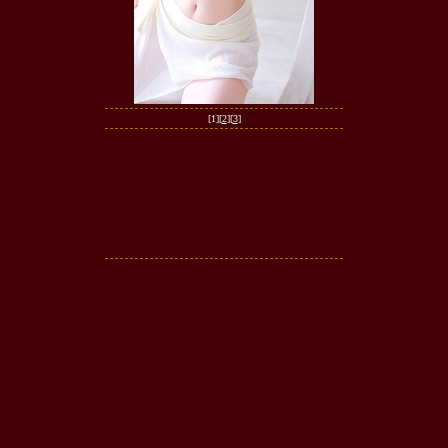
[1][
2
][
3
]