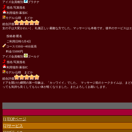
アイズ会員種別/
プラチナ
指名/写真指名
利用場所/幕張IC
モデル/山咲 まどか
総合評価
女の子は大変かわいく、礼儀正しい素敵な方でした。マッサージも本格です。後半のサービスはエ
投稿者/匿名
ご利用日時/5月4日
コース/150分+40分延長
料金/55000円
アイズ会員種別/
ゴールド
指名/写真指名
利用場所/幕張IC
モデル/山咲 まどか
総合評価
ドアを開けた瞬間の第一印象は、「カッワイイ」でした。 マッサージ前のトークタイムは、まど
っても気持ち良くしてもらい体が軽くなりました。またよろしくお願いします。
[1]TOPページ
[2]サービス