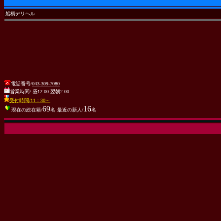
船橋デリヘル
電話番号/
043-309-7080
営業時間/ 昼12:00-翌朝2:00
受付時間/11：30～
69
16
現在の総在籍/
名
最近の新人/
名