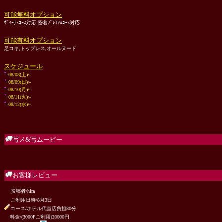
可能無料オプション
ｳﾞｨｰﾅｽｺｰｽ対応,密着ﾌﾟﾚﾐｱﾑｺｰｽ対応
可能有料オプション
足コキ,トップレス,オールヌード
スケジュール
08/08(土)/-
08/09(日)/-
08/10(月)/-
08/11(火)/-
08/12(水)/-
写メ&写ムービー
お客様レビュー
投稿者/hira
ご利用日時/8月3日
コース/ホテル代当店負担80分
料金/(3000Pご利用)20000円