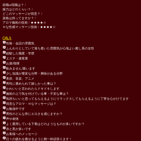
前職or現職は？ /
握力はどのくらい？ /
どこのマッサージが得意？ /
資格は持ってますか？ /
アロマ施術の技術 / ★★★★☆
Ｈな性感マッサージ技術 / ★★★★☆
Q&A
性格・会話の雰囲気
ふんわりとしていて落ち着いた雰囲気が心地よい癒し系の女性
経験した職業・学歴
エステ・接客業
お酒/喫煙
飲みません/吸います
少し知識が豊富な分野・興味がある分野
美容、音楽、アニメ
男性に褒められて嬉しかった事は？
かわいいと言われたらドキドキします
施術の上で気を付けている事・不安な事は？
気持ちいいと思ってもらえるようにリラックスしてもらえるように丁寧を心がけてます
得意なアロマ・Ｈなマッサージは？
お勉強中です
男性のどんな所にエロさを感じますか？
声や表情
よく愛用している下着はどのようなものが多いですか？
赤と黒が多いです
お客様へのメッセージ
日々の疲れを癒せるように精一杯頑張ります！