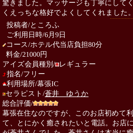
驚きました。マッサージも丁寧にして
くえっちな格好でよくしてくれました
投稿者/ところふ
ご利用日時/6月9日
コース/ホテル代当店負担80分
料金/21000円
アイズ会員種別/
レギュラー
指名/フリー
利用場所/幕張IC
セラピスト/
蒼井 ゆうか
総合評価/
幕張在住なのですが、このお店初めて
て、とにかく癒されたいと電話。お店
が蒼井さんでした。蒼井さんは本当に