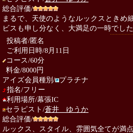
総合評価/
まるで、天使のようなルックスときめ
ビスも申し分なく、大満足の一時でし
投稿者/匿名
ご利用日時/8月11日
コース/60分
料金/8000円
アイズ会員種別/
プラチナ
指名/フリー
利用場所/幕張IC
セラピスト/
蒼井 ゆうか
総合評価/
ルックス、スタイル、雰囲気全てが満点