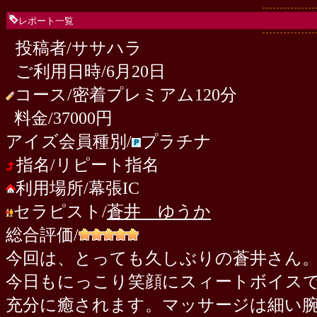
レポート一覧
投稿者/ササハラ
ご利用日時/6月20日
コース/密着プレミアム120分
料金/37000円
アイズ会員種別/
プラチナ
指名/リピート指名
利用場所/幕張IC
セラピスト/
蒼井 ゆうか
総合評価/
今回は、とっても久しぶりの蒼井さん
今日もにっこり笑顔にスィートボイス
充分に癒されます。マッサージは細い