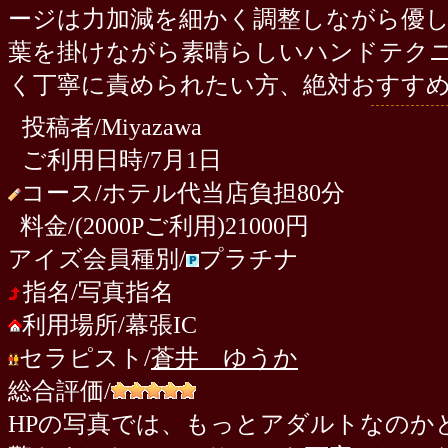
ージは力加減を細かく調整しながら優
葉を掛けながら素晴らしいハンドテク
く丁寧に責められたい方、絶対おすす
投稿者/Miyazawa
ご利用日時/7月1日
コース/ホテル代当店負担80分
料金/(2000Pご利用)21000円
アイズ会員種別/
プラチナ
指名/写真指名
利用場所/幕張IC
セラピスト/
蒼井 ゆうか
総合評価/
HP
の写真では、もっとアダルトなのか