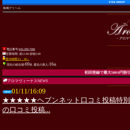
船橋デリヘル
電話番号/
043-309-7080
営業時間/ 昼12:00-翌朝2:00
受付時間/11：30～
69
16
現在の総在籍/
名
最近の新人/
名
初回登録で最大5000円割引！！ 
アロマヴィーナスNEWS
01/11/16:09
★★★★★ヘブンネット口コミ投稿特別企画
の口コミ投稿...