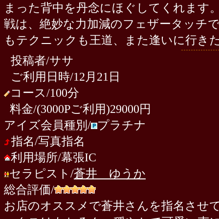
まった背中を丹念にほぐしてくれます
戦は、絶妙な力加減のフェザータッチ
もテクニックも王道、また逢いに行き
投稿者/ササ
ご利用日時/12月21日
コース/100分
料金/(3000Pご利用)29000円
アイズ会員種別/
プラチナ
指名/写真指名
利用場所/幕張IC
セラピスト/
蒼井 ゆうか
総合評価/
お店のオススメで蒼井さんを指名させて