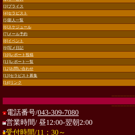
[3]プライス
[4]セラピスト
[5]新人一覧
[6]スケジュール
[7]メール予約
[8]イベント
[9]写メ日記
[10]レポート投稿
[11]レポート一覧
[12]お問い合わせ
[13]セラピスト募集
[14]リンク
電話番号/
043-309-7080
営業時間/ 昼12:00-翌朝2:00
受付時間/11：30～