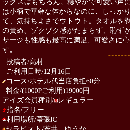
ックスはもちろん、穏やかで可愛い声
は小柄で華奢な体からなのに、しっか
て、気持ちよさでウトウト。タオルを
の責め、ゾクゾク感がたまらず、恥ず
サージも性感も最高に満足、可愛さに
す。
投稿者/高村
ご利用日時/12月16日
コース/ホテル代当店負担60分
料金/(1000Pご利用)19000円
アイズ会員種別/
レギュラー
指名/フリー
利用場所/幕張IC
セラピスト/
蒼井 ゆうか