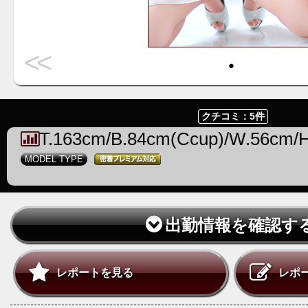
<<
・
クチコミ：5件
T.163cm/B.84cm(Ccup)/W.56cm/
MODEL TYPE
出勤情報を確認す
レポートを見る
レポ