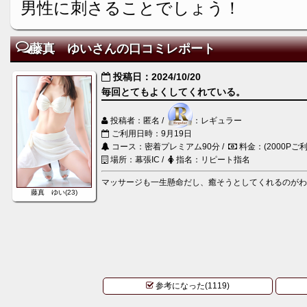
男性に刺さることでしょう！
藤真 ゆいさんの口コミレポート
投稿日：2024/10/20
毎回とてもよくしてくれている。
投稿者：匿名 /
：レギュラー
ご利用日時：9月19日
コース：密着プレミアム90分 /
料金：(2000Pご利
場所：幕張IC /
指名：リピート指名
マッサージも一生懸命だし、癒そうとしてくれるのが
藤真 ゆい(23)
参考になった(1119)