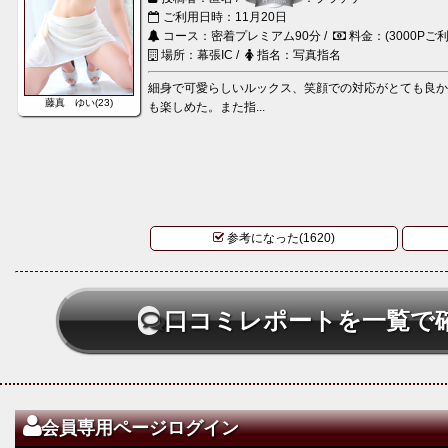
ご利用日時：11月20日
コース：密着プレミアム90分 /
料金：(3000Pご利
場所：幕張IC /
指名：写真指名
細身で可愛らしいルックス、笑顔での対応がとても良
藤真 ゆい(23)
も楽しめた。また指...
参考になった(1620)
口コミレポートを一覧で
会員専用ページログイン