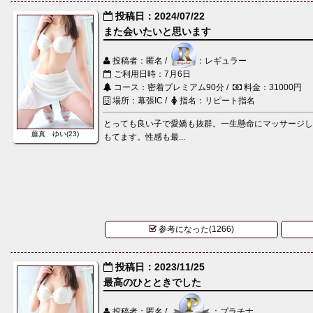
投稿日：2024/07/22
また会いたいと思います
投稿者：匿名 /
：レギュラー
ご利用日時：7月6日
コース：密着プレミアム90分 /
料金：31000円
場所：幕張IC /
指名：リピート指名
とっても良い子で愛嬌も抜群。一生懸命にマッサージ
藤真 ゆい(23)
もてます。性感も最...
参考になった(1266)
投稿日：2023/11/25
最高のひとときでした
投稿者：匿名 /
：プラチナ