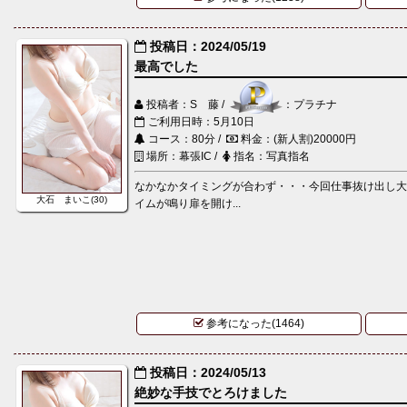
投稿日：2024/05/19
最高でした
投稿者：S 藤 /
：プラチナ
ご利用日時：5月10日
コース：80分 /
料金：(新人割)20000円
場所：幕張IC /
指名：写真指名
なかなかタイミングが合わず・・・今回仕事抜け出し
大石 まいこ(30)
イムが鳴り扉を開け...
参考になった(1464)
投稿日：2024/05/13
絶妙な手技でとろけました