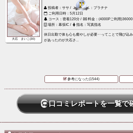
投稿者：ササ /
：プラチナ
ご利用日時：5月12日
コース：密着120分 /
料金：(4000Pご利用)3600
場所：幕張IC /
指名：写真指名
休日出勤で体も心も癒やしが必要‥ってことで飛び込
大石 まいこ(30)
があったのが大石さ...
参考になった(1544)
口コミレポートを一覧で