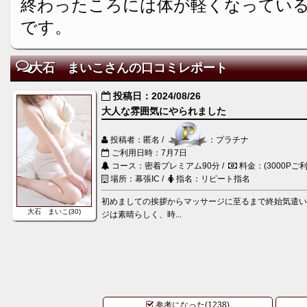
終わったころには体が軽くなってい
です。
大石 まいこさんの口コミレポート
投稿日：2024/08/26
大人な雰囲気にやられました
投稿者：匿名 /
：プラチナ
ご利用日時：7月7日
コース：密着プレミアム90分 /
料金：(3000Pご利
場所：幕張IC /
指名：リピート指名
初めましての挨拶からマッサージに至るまで終始気遣
大石 まいこ(30)
ジは素晴らしく、時...
参考になった(1238)