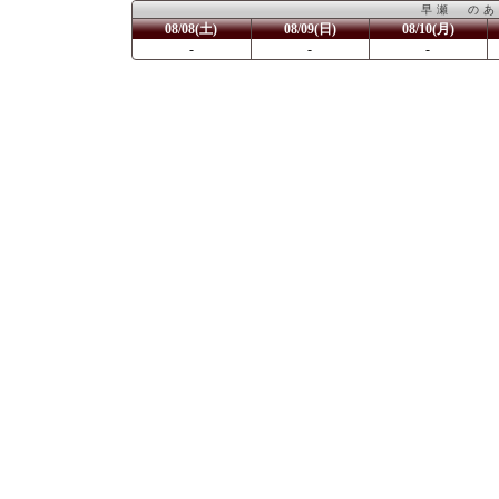
早瀬 のあ
08/08(土)
08/09(日)
08/10(月)
-
-
-