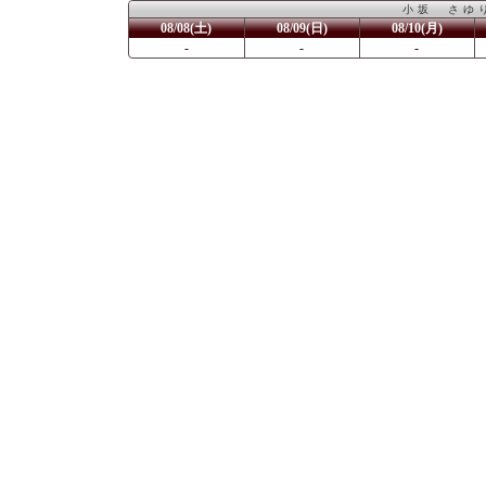
小坂 さゆ
08/08(土)
08/09(日)
08/10(月)
-
-
-