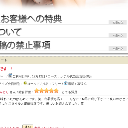
ポート
です…!
ー /
ご利用日時/：12月12日 / コース：ホテル代当店負担60分
/ アイズ会員種別：
ゴールド / 指名：フリー /
場所：幕張IC
みどり
さん / 総合評価：
とても満足
感味わったのは初めてです。笑。密着度も高く、こんなにドM男に成り下がって良いのかと
でした!スタイルと愛嬌抜群です。優しいお姉さんでした。笑
になりましたか？
参考になった10017人