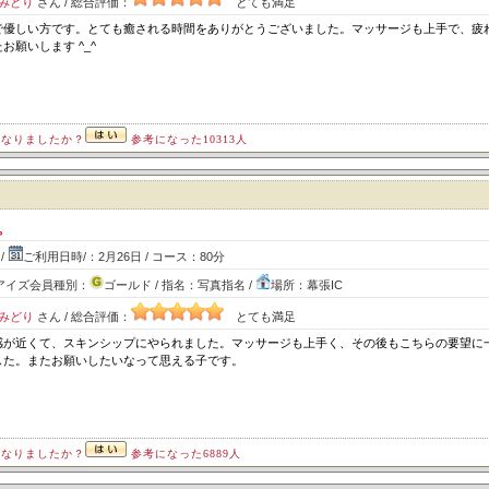
みどり
さん / 総合評価：
とても満足
で優しい方です。とても癒される時間をありがとうございました。マッサージも上手で、疲
願いします ^_^
になりましたか？
参考になった10313人
ト
。
/
ご利用日時/：2月26日 / コース：80分
/ アイズ会員種別：
ゴールド / 指名：写真指名 /
場所：幕張IC
みどり
さん / 総合評価：
とても満足
感が近くて、スキンシップにやられました。マッサージも上手く、その後もこちらの要望に
した。またお願いしたいなって思える子です。
になりましたか？
参考になった6889人