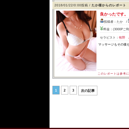
2018/01/22/0:00投稿 /
たか様からのレポート
良かったです。
投稿者：たか /
料金：(3000Pご利
セラピスト：
牧野 
マッサージもその後
このレポートは参考
1
2
3
次の記事