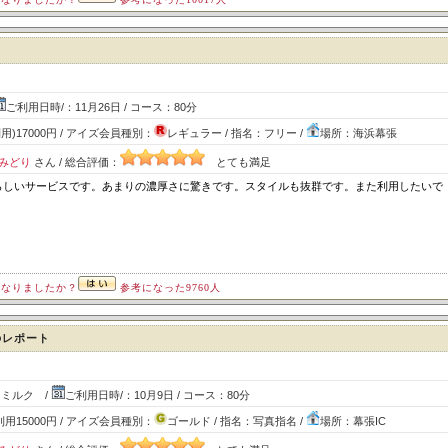
ご利用日時/：11月26日 / コース：80分
用)17000円 / アイズ会員種別：
レギュラー / 指名：フリー /
場所：海浜幕張
みどり
さん / 総合評価：
とても満足
らしいサービスです。あまりの濃厚さに驚きです。スタイルも抜群です。また利用したいで
になりましたか？
参考になった9760人
のレポート
ミルク /
ご利用日時/：10月9日 / コース：80分
利用15000円 / アイズ会員種別：
ゴールド / 指名：写真指名 /
場所：幕張IC