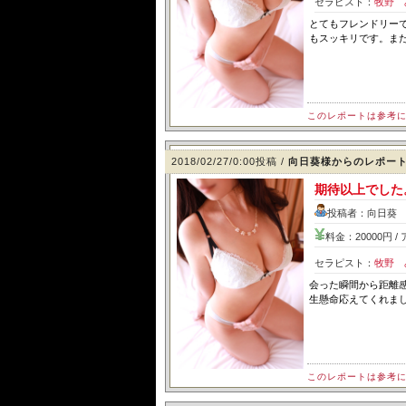
セラピスト：
牧野 
とてもフレンドリー
もスッキリです。またお
このレポートは参考
2018/02/27/0:00投稿 /
向日葵様からのレポー
期待以上でした
投稿者：向日葵 
料金：20000円 
セラピスト：
牧野 
会った瞬間から距離
生懸命応えてくれま
このレポートは参考