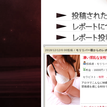
2018/12/12/0:00投稿 /
モリリバー様からのレ
凄い淫乱な女性
投稿者：モリリバ
料金：16000円 
セラピスト：
牧野 
アロマでこんなにM
背徳感を感じる60分
このレポートは参考