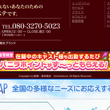
トップページ
ス
サービス
メ
プライス
イ
セラピスト
写
新着情報
レ
レ
Copyright (c),船橋・幕張風俗 AromaVenus. All Rights Reserved