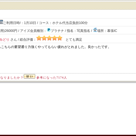
ご利用日時/：1月10日 / コース：ホテル代当店負担100分
用)26000円 / アイズ会員種別：
プラチナ / 指名：写真指名 /
場所：幕張IC
みどり
さん / 総合評価：
とても満足
もこちらの要望通り力強くやってもらい疲れがとれました。良かったです。
になりましたか？
参考になった7174人