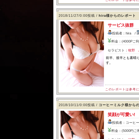
2018/11/27/0:00投稿 /
hira様からのレポート
サービス抜群
投稿者：hira /
料金：(4000Pご利
セラピスト：
牧野 
前半、後半とも素晴
す。
このレポートは参考
2018/10/11/0:00投稿 /
コーヒーミルク様から
笑顔が可愛い!
投稿者：コーヒー
料金：(5000P)ご