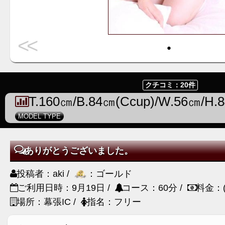
<<
・
クチコミ：20件
T.160㎝/B.84㎝(Ccup)/W.56㎝/H.
MODEL TYPE
ありがとうございました。
投稿者：aki /
：ゴールド
ご利用日時：9月19日 /
コース：60分 /
料金：(
場所：幕張IC /
指名：フリー