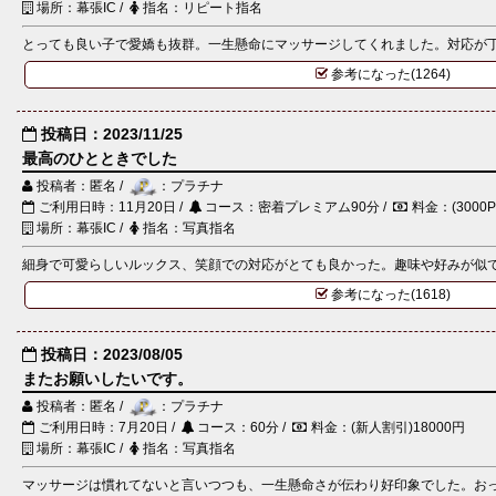
場所：幕張IC /
指名：リピート指名
とっても良い子で愛嬌も抜群。一生懸命にマッサージしてくれました。対応が丁寧
参考になった(1264)
投稿日：2023/11/25
最高のひとときでした
投稿者：匿名 /
：プラチナ
ご利用日時：11月20日 /
コース：密着プレミアム90分 /
料金：(3000
場所：幕張IC /
指名：写真指名
細身で可愛らしいルックス、笑顔での対応がとても良かった。趣味や好みが似てお
参考になった(1618)
投稿日：2023/08/05
またお願いしたいです。
投稿者：匿名 /
：プラチナ
ご利用日時：7月20日 /
コース：60分 /
料金：(新人割引)18000円
場所：幕張IC /
指名：写真指名
マッサージは慣れてないと言いつつも、一生懸命さが伝わり好印象でした。おっと