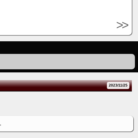
>>
2023/11/25
。