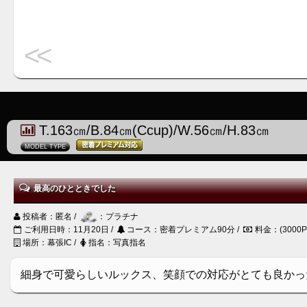
<<
T.163㎝/B.84㎝(Ccup)/W.56㎝/H.83㎝
MODEL TYPE
最高のひとときでした
投稿者：匿名 /
：プラチナ
ご利用日時：11月20日 /
コース：密着プレミアム90分 /
料金：(3000
場所：幕張IC /
指名：写真指名
細身で可愛らしいルックス、笑顔での対応がとても良かっ