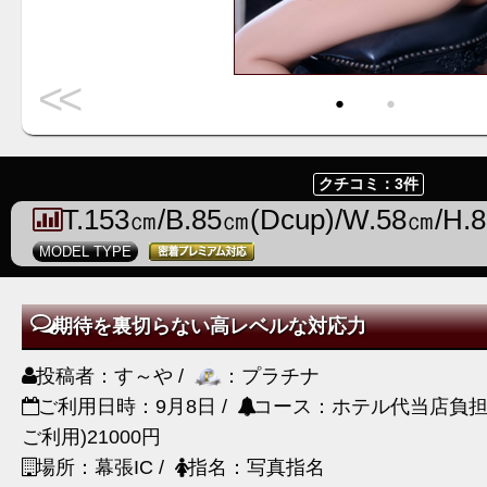
<<
・
・
クチコミ：3件
T.153㎝/B.85㎝(Dcup)/W.58㎝/H.
MODEL TYPE
期待を裏切らない高レベルな対応力
投稿者：す～や /
：プラチナ
ご利用日時：9月8日 /
コース：ホテル代当店負担6
ご利用)21000円
場所：幕張IC /
指名：写真指名