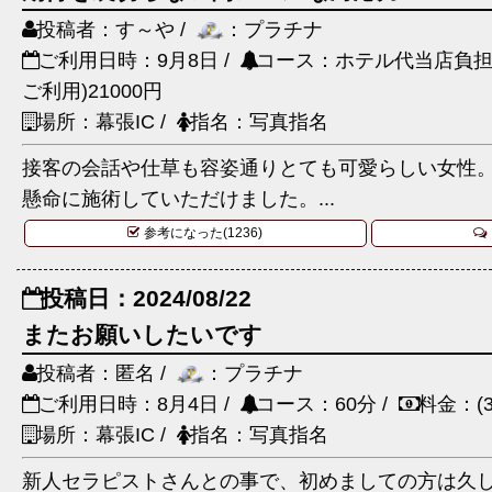
投稿者：す～や /
：プラチナ
ご利用日時：9月8日 /
コース：ホテル代当店負担6
ご利用)21000円
場所：幕張IC /
指名：写真指名
接客の会話や仕草も容姿通りとても可愛らしい女性
懸命に施術していただけました。...
参考になった(1236)
投稿日：2024/08/22
またお願いしたいです
投稿者：匿名 /
：プラチナ
ご利用日時：8月4日 /
コース：60分 /
料金：(3
場所：幕張IC /
指名：写真指名
新人セラピストさんとの事で、初めましての方は久