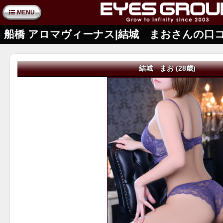
MENU
船橋 アロマヴィーナス|結城 まおさんの口
結城 まお (28歳)