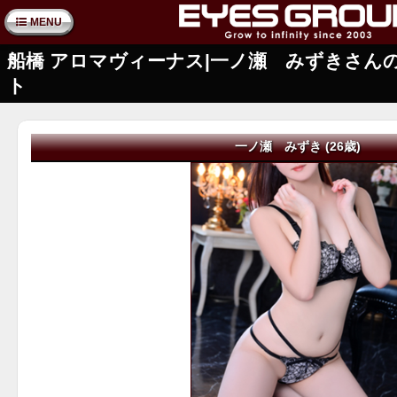
MENU
船橋 アロマヴィーナス|一ノ瀬 みずきさん
ト
一ノ瀬 みずき (26歳)