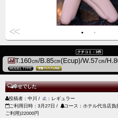
<<
・
・
クチコミ：3件
T.160㎝/B.85㎝(Ecup)/W.57㎝/H.
MODEL TYPE
幸せでした
投稿者：中川 /
：レギュラー
ご利用日時：3月27日 /
コース：ホテル代当店負担
ご利用)22000円