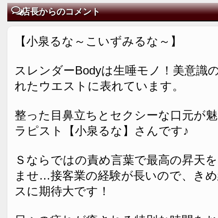
店長からのコメント
【小泉るな～こいずみるな～】
スレンダーBodyは生唾モノ！美意識
れたウエストに表れています。
整った目鼻立ちとセクシーな口元が魅
ラピスト【小泉るな】さんです♪
Ｓならではの責め言葉で最高の昇天
ませ…接客業の経験が長いので、きめ
スに期待大です！