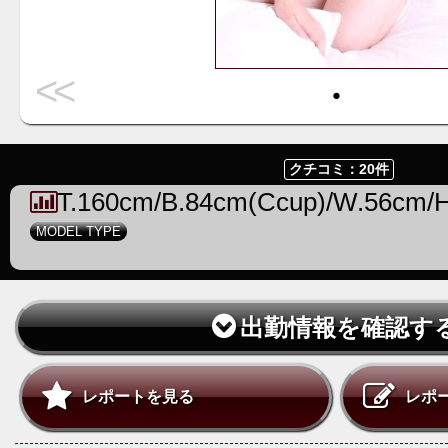
<<
・
クチコミ：20件
T.160cm/B.84cm(Ccup)/W.56cm/
MODEL TYPE
出勤情報を確認す
レポートを見る
レポ