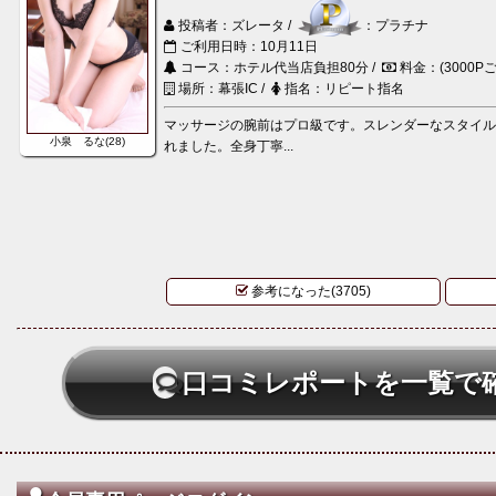
投稿者：ズレータ /
：プラチナ
ご利用日時：10月11日
コース：ホテル代当店負担80分 /
料金：(3000Pご
場所：幕張IC /
指名：リピート指名
マッサージの腕前はプロ級です。スレンダーなスタイ
小泉 るな(28)
れました。全身丁寧...
参考になった(3705)
口コミレポートを一覧で