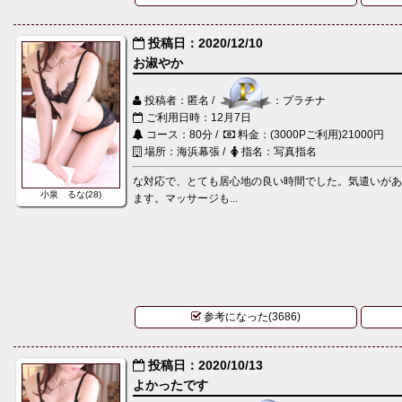
投稿日：2020/12/10
お淑やか
投稿者：匿名 /
：プラチナ
ご利用日時：12月7日
コース：80分 /
料金：(3000Pご利用)21000円
場所：海浜幕張 /
指名：写真指名
な対応で、とても居心地の良い時間でした。気遣いが
小泉 るな(28)
ます。マッサージも...
参考になった(3686)
投稿日：2020/10/13
よかったです