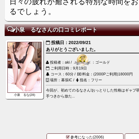
日々の疲れが癒される特別な時間を
るでしょう。
小泉 るなさんの口コミレポート
投稿日：2022/09/21
ありがとうございました。
投稿者：aki /
：ゴールド
ご利用日時：9月19日
コース：60分 /
料金：(2000Pご利用)18000円
場所：幕張IC /
指名：フリー
今回が、初めてのるなさん!おっとりした性格はギャプ
小泉 るな(28)
手つきから放た...
参考になった(2006)