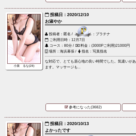
投稿日：2020/12/10
お淑やか
投稿者：匿名 /
：プラチナ
ご利用日時：12月7日
コース：80分 /
料金：(3000Pご利用)21000円
場所：海浜幕張 /
指名：写真指名
な対応で、とても居心地の良い時間でした。気遣いが
小泉 るな(28)
ます。マッサージも...
参考になった(3682)
投稿日：2020/10/13
よかったです