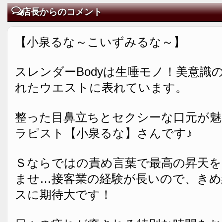
店長からのコメント
【小泉るな～こいずみるな～】
スレンダーBodyは生唾モノ！美意識
れたウエストに表れています。
整った目鼻立ちとセクシーな口元が魅
ラピスト【小泉るな】さんです♪
Ｓならではの責め言葉で最高の昇天
ませ…接客業の経験が長いので、きめ
スに期待大です！