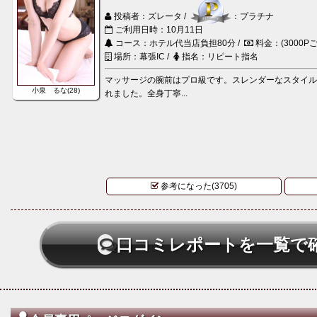
投稿者：ズレータ /
：プラチナ
ご利用日時：10月11日
コース：ホテル代当店負担80分 /
料金：(3000Pご
場所：幕張IC /
指名：リピート指名
マッサージの腕前はプロ級です。スレンダーなスタイ
小泉 るな(28)
れました。全身丁寧...
参考になった(3705)
口コミレポートを一覧で