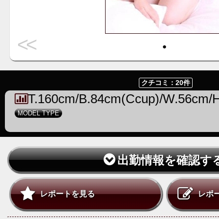
<<
・
クチコミ：20件
T.160cm/B.84cm(Ccup)/W.56cm/
MODEL TYPE
出勤情報を確認す
レポートを見る
レポ