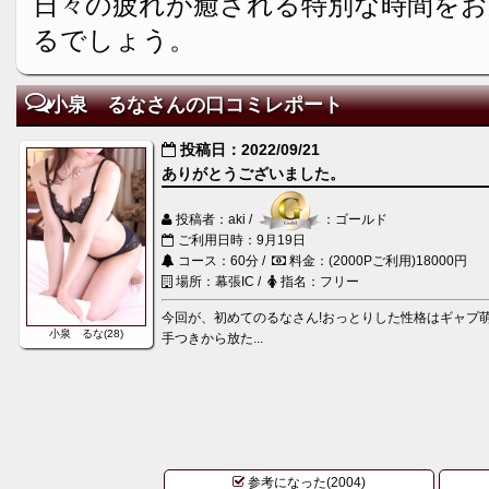
日々の疲れが癒される特別な時間を
るでしょう。
小泉 るなさんの口コミレポート
投稿日：2022/09/21
ありがとうございました。
投稿者：aki /
：ゴールド
ご利用日時：9月19日
コース：60分 /
料金：(2000Pご利用)18000円
場所：幕張IC /
指名：フリー
今回が、初めてのるなさん!おっとりした性格はギャプ
小泉 るな(28)
手つきから放た...
参考になった(2004)