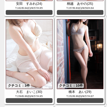
安田 すみれ(24)
桐越 あやの(25)
T.162/B.84(C)/W.57/H.85
T.157/B.83(C)/W.56/H.84
-
-
クチコミ：3件
クチコミ：10件
大石 まいこ(30)
橋本 あい(29)
T.159/B.86(D)/W.57/H.85
T.152/B.86(D)/W.57/H.87
-
-