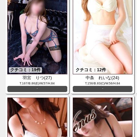
クチコミ：19件
クチコミ：12件
羽宮 りつ(27)
中条 れいな(24)
T.167/B.86(E)/W.57/H.84
T.156/B.83(C)/W.56/H.84
-
-