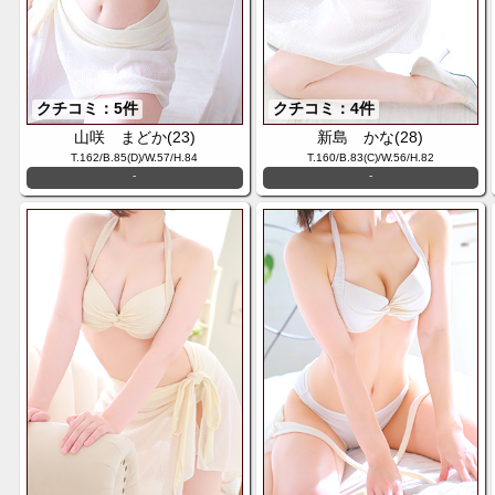
クチコミ：5件
クチコミ：4件
山咲 まどか(23)
新島 かな(28)
T.162/B.85(D)/W.57/H.84
T.160/B.83(C)/W.56/H.82
-
-