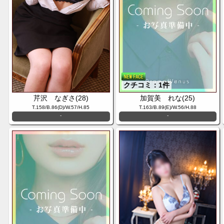
クチコミ：1件
芹沢 なぎさ(28)
加賀美 れな(25)
T.158/B.86(D)/W.57/H.85
T.163/B.89(E)/W.56/H.88
-
-