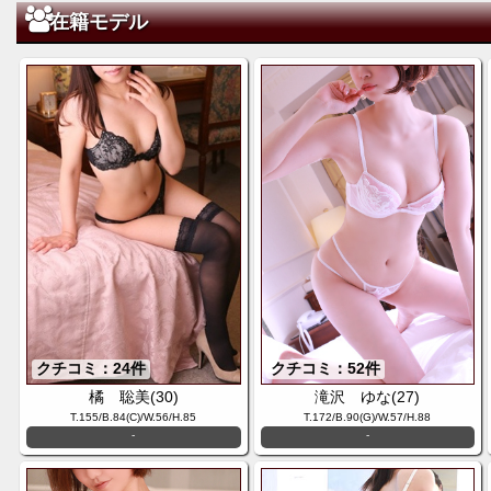
在籍モデル
クチコミ：24件
クチコミ：52件
橘 聡美(30)
滝沢 ゆな(27)
T.155/B.84(C)/W.56/H.85
T.172/B.90(G)/W.57/H.88
-
-