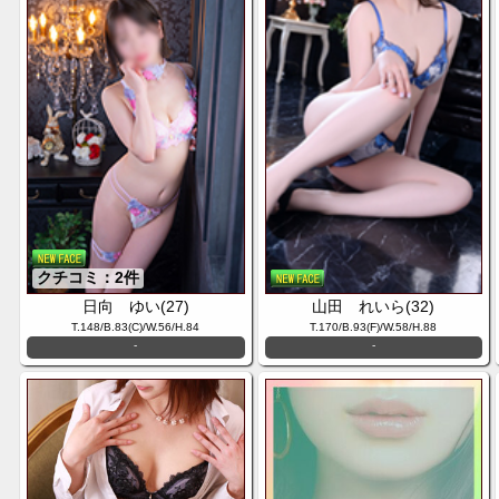
クチコミ：2件
日向 ゆい(27)
山田 れいら(32)
T.148/B.83(C)/W.56/H.84
T.170/B.93(F)/W.58/H.88
-
-