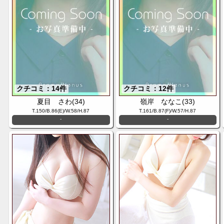
クチコミ：14件
クチコミ：12件
夏目 さわ(34)
嶺岸 ななこ(33)
T.150/B.86(E)/W.58/H.87
T.161/B.87(F)/W.57/H.87
-
-