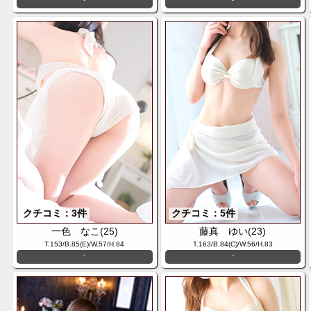
クチコミ：3件
クチコミ：5件
一色 なこ(25)
藤真 ゆい(23)
T.153/B.85(E)/W.57/H.84
T.163/B.84(C)/W.56/H.83
-
-