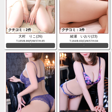
クチコミ：2件
クチコミ：3件
大村 りこ(26)
綾瀬 いおり(23)
T.165/B.86(F)/W.57/H.85
T.164/B.83(C)/W.57/H.84
-
-