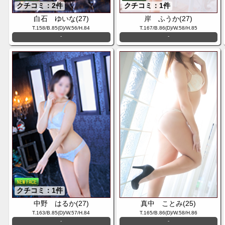
クチコミ：2件
クチコミ：1件
白石 ゆいな(27)
岸 ふうか(27)
T.158/B.85(D)/W.56/H.84
T.167/B.86(D)/W.58/H.85
-
-
クチコミ：1件
中野 はるか(27)
真中 ことみ(25)
T.163/B.85(D)/W.57/H.84
T.165/B.86(D)/W.58/H.86
-
-