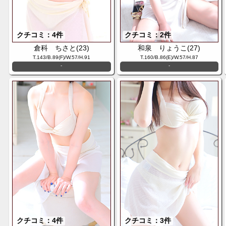
クチコミ：4件
クチコミ：2件
倉科 ちさと(23)
和泉 りょうこ(27)
T.143/B.89(F)/W.57/H.91
T.160/B.86(E)/W.57/H.87
-
-
クチコミ：4件
クチコミ：3件