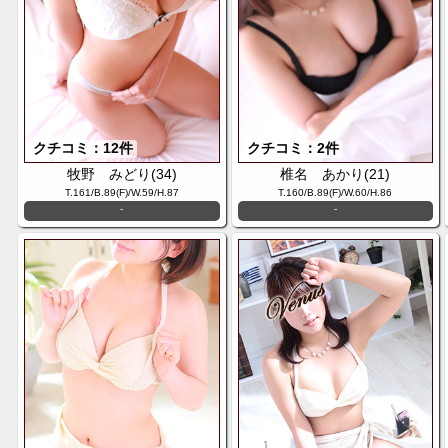
クチコミ：12件
クチコミ：2件
牧野 みどり(34)
椎名 あかり(21)
T.161/B.89(F)/W.59/H.87
T.160/B.89(F)/W.60/H.86
-
-