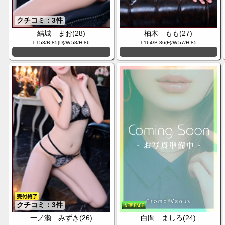
クチコミ：3件
結城 まお(28)
柚木 もも(27)
T.153/B.85(D)/W.58/H.86
T.164/B.86(F)/W.57/H.85
-
-
クチコミ：3件
一ノ瀬 みずき(26)
白間 ましろ(24)