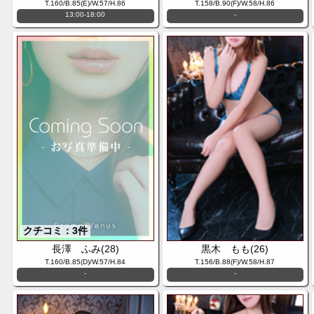
T.160/B.85(E)/W.57/H.86
T.158/B.90(F)/W.58/H.86
13:00-18:00
-
クチコミ：3件
長澤 ふみ(28)
黒木 もも(26)
T.160/B.85(D)/W.57/H.84
T.156/B.88(F)/W.58/H.87
-
-