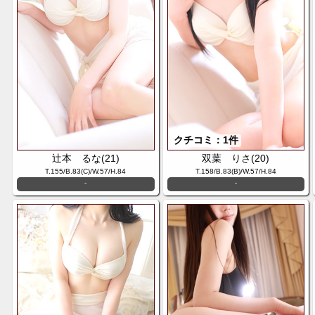
クチコミ：1件
辻本 るな(21)
双葉 りさ(20)
T.155/B.83(C)/W.57/H.84
T.158/B.83(B)/W.57/H.84
-
-