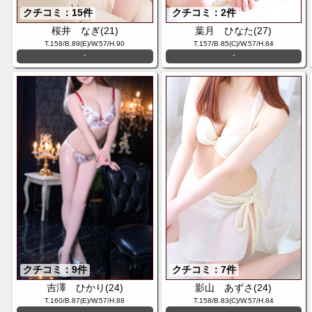
クチコミ：15件
クチコミ：2件
桜井 なぎ(21)
葉月 ひなた(27)
T.158/B.89(E)/W.57/H.90
T.157/B.85(C)/W.57/H.84
-
-
クチコミ：9件
クチコミ：7件
吉澤 ひかり(24)
影山 あずさ(24)
T.160/B.87(E)/W.57/H.88
T.158/B.83(C)/W.57/H.84
-
-