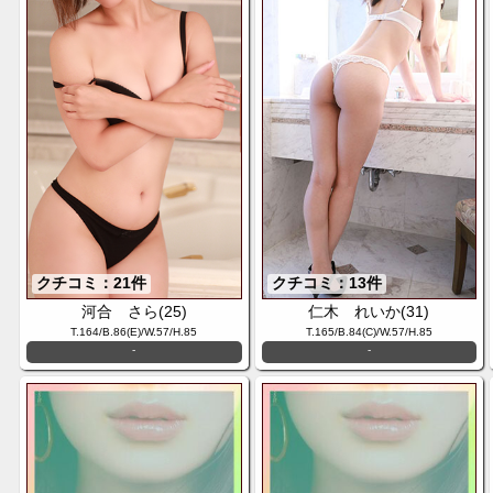
クチコミ：21件
クチコミ：13件
河合 さら(25)
仁木 れいか(31)
T.164/B.86(E)/W.57/H.85
T.165/B.84(C)/W.57/H.85
-
-