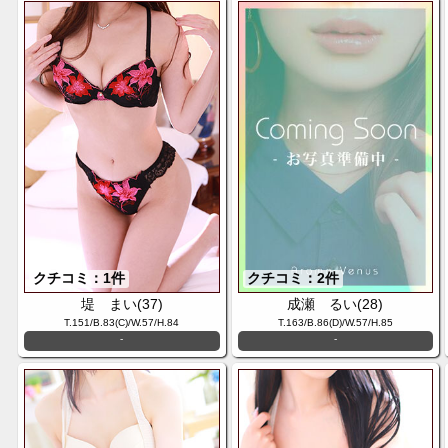
クチコミ：1件
クチコミ：2件
堤 まい(37)
成瀬 るい(28)
T.151/B.83(C)/W.57/H.84
T.163/B.86(D)/W.57/H.85
-
-