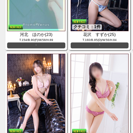
クチコミ：1件
河北 ほのか(23)
花沢 すずか(25)
T.154/B.90(F)/W.58/H.89
T.160/B.85(D)/W.56/H.84
-
-