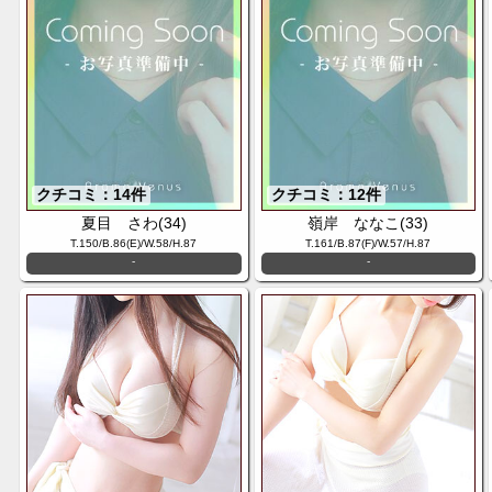
クチコミ：14件
クチコミ：12件
夏目 さわ(34)
嶺岸 ななこ(33)
T.150/B.86(E)/W.58/H.87
T.161/B.87(F)/W.57/H.87
-
-