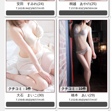
安田 すみれ(24)
桐越 あやの(25)
T.162/B.84(C)/W.57/H.85
T.157/B.83(C)/W.56/H.84
-
-
クチコミ：3件
クチコミ：10件
大石 まいこ(30)
橋本 あい(29)
T.159/B.86(D)/W.57/H.85
T.152/B.86(D)/W.57/H.87
-
-