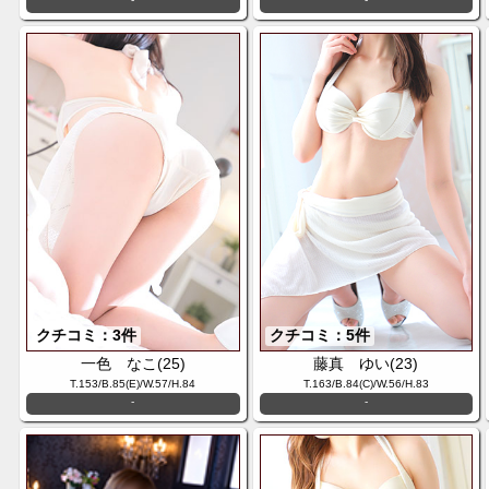
クチコミ：3件
クチコミ：5件
一色 なこ(25)
藤真 ゆい(23)
T.153/B.85(E)/W.57/H.84
T.163/B.84(C)/W.56/H.83
-
-