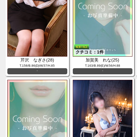
クチコミ：1件
芹沢 なぎさ(28)
加賀美 れな(25)
T.158/B.86(D)/W.57/H.85
T.163/B.89(E)/W.56/H.88
-
-