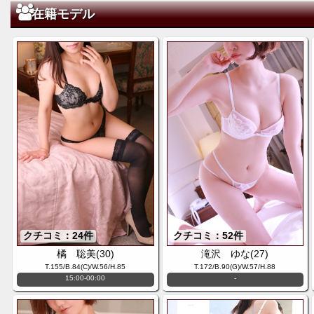
在籍モデル
クチコミ：24件
クチコミ：52件
橘 聡美(30)
滝沢 ゆな(27)
T.155/B.84(C)/W.56/H.85
T.172/B.90(G)/W.57/H.88
15:00-00:00
-