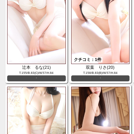
クチコミ：1件
辻本 るな(21)
双葉 りさ(20)
T.155/B.83(C)/W.57/H.84
T.158/B.83(B)/W.57/H.84
-
-