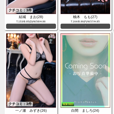
クチコミ：3件
結城 まお(28)
柚木 もも(27)
T.153/B.85(D)/W.58/H.86
T.164/B.86(F)/W.57/H.85
-
-
クチコミ：3件
一ノ瀬 みずき(26)
白間 ましろ(24)