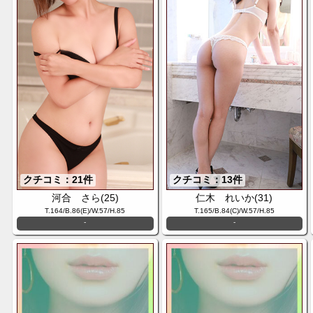
クチコミ：21件
クチコミ：13件
河合 さら(25)
仁木 れいか(31)
T.164/B.86(E)/W.57/H.85
T.165/B.84(C)/W.57/H.85
-
-