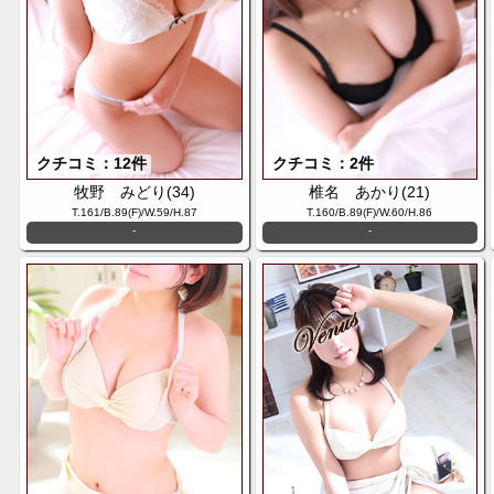
クチコミ：12件
クチコミ：2件
牧野 みどり(34)
椎名 あかり(21)
T.161/B.89(F)/W.59/H.87
T.160/B.89(F)/W.60/H.86
-
-