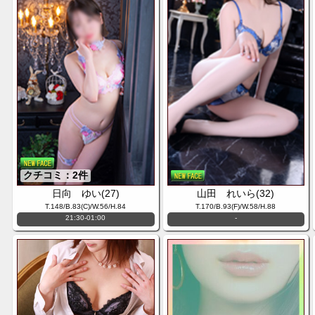
クチコミ：2件
日向 ゆい(27)
山田 れいら(32)
T.148/B.83(C)/W.56/H.84
T.170/B.93(F)/W.58/H.88
21:30-01:00
-