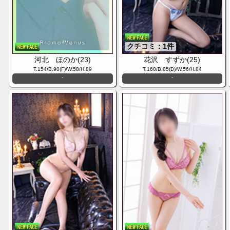
クチコミ：1件
河北 ほのか(23)
花沢 すずか(25)
T.154/B.90(F)/W.58/H.89
T.160/B.85(D)/W.56/H.84
-
-