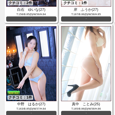
クチコミ：2件
クチコミ：1件
白石 ゆいな(27)
岸 ふうか(27)
T.158/B.85(D)/W.56/H.84
T.167/B.86(D)/W.58/H.85
-
-
クチコミ：1件
中野 はるか(27)
真中 ことみ(25)
T.163/B.85(D)/W.57/H.84
T.165/B.86(D)/W.58/H.86
-
-