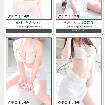
クチコミ：4件
クチコミ：2件
倉科 ちさと(23)
和泉 りょうこ(27)
T.143/B.89(F)/W.57/H.91
T.160/B.86(E)/W.57/H.87
-
14:00-01:00
クチコミ：4件
クチコミ：3件