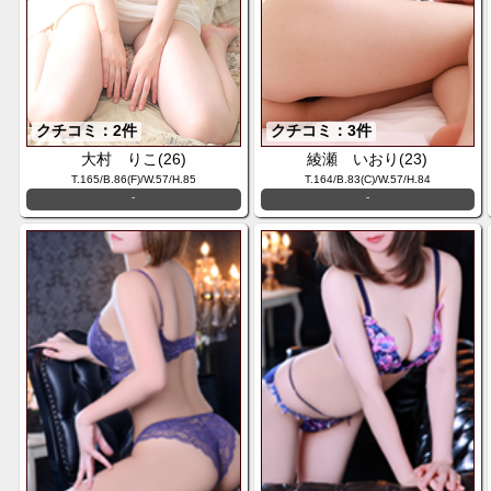
クチコミ：2件
クチコミ：3件
大村 りこ(26)
綾瀬 いおり(23)
T.165/B.86(F)/W.57/H.85
T.164/B.83(C)/W.57/H.84
-
-