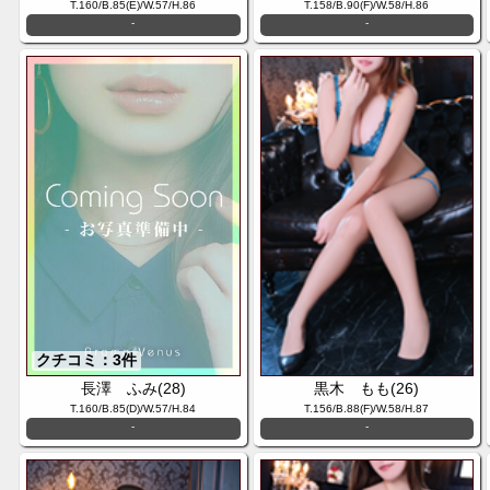
T.160/B.85(E)/W.57/H.86
T.158/B.90(F)/W.58/H.86
-
-
クチコミ：3件
長澤 ふみ(28)
黒木 もも(26)
T.160/B.85(D)/W.57/H.84
T.156/B.88(F)/W.58/H.87
-
-