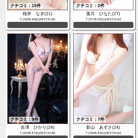
クチコミ：15件
クチコミ：2件
桜井 なぎ(21)
葉月 ひなた(27)
T.158/B.89(E)/W.57/H.90
T.157/B.85(C)/W.57/H.84
-
-
クチコミ：9件
クチコミ：7件
吉澤 ひかり(24)
影山 あずさ(24)
T.160/B.87(E)/W.57/H.88
T.158/B.83(C)/W.57/H.84
-
-