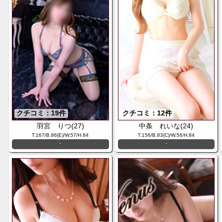
クチコミ：19件
クチコミ：12件
羽宮 りつ(27)
中条 れいな(24)
T.167/B.86(E)/W.57/H.84
T.156/B.83(C)/W.56/H.84
-
-