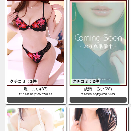
クチコミ：1件
クチコミ：2件
堤 まい(37)
成瀬 るい(28)
T.151/B.83(C)/W.57/H.84
T.163/B.86(D)/W.57/H.85
-
-