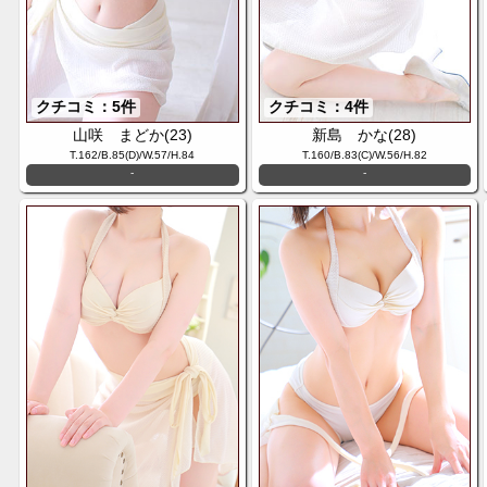
クチコミ：5件
クチコミ：4件
山咲 まどか(23)
新島 かな(28)
T.162/B.85(D)/W.57/H.84
T.160/B.83(C)/W.56/H.82
-
-